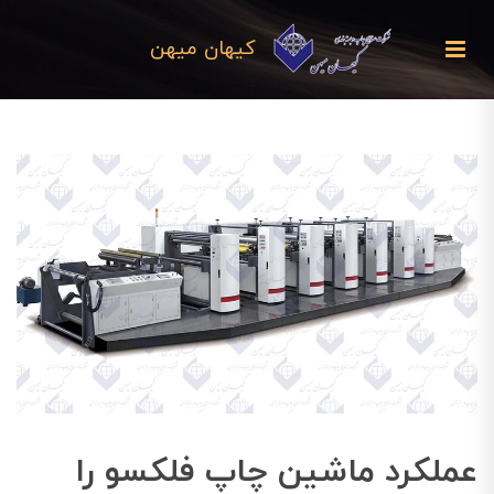
کیهان میهن
عملکرد ماشین چاپ فلکسو را