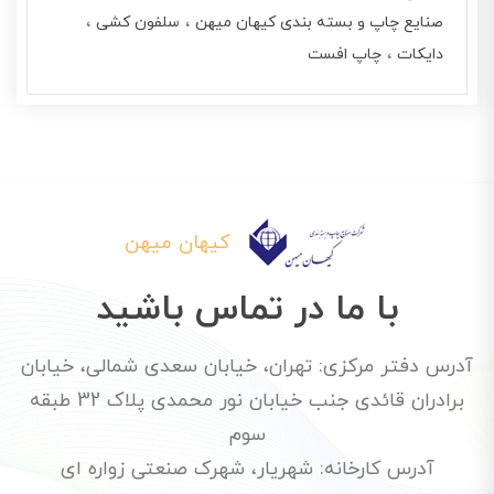
صنایع چاپ و بسته بندی کیهان میهن
سلفون کشی
دایکات
چاپ افست
کیهان میهن
با ما در تماس باشید
آدرس دفتر مرکزی: تهران، خیابان سعدی شمالی، خیابان
برادران قائدی جنب خیابان نور محمدی پلاک 32 طبقه
سوم
آدرس کارخانه: شهریار، شهرک صنعتی زواره ای