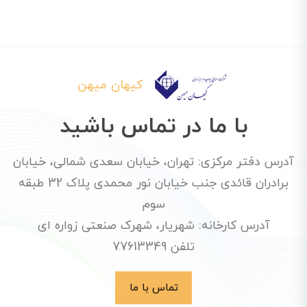
کیهان میهن
با ما در تماس باشید
آدرس دفتر مرکزی: تهران، خیابان سعدی شمالی، خیابان
برادران قائدی جنب خیابان نور محمدی پلاک 32 طبقه
سوم
آدرس کارخانه: شهریار، شهرک صنعتی زواره ای
تلفن 77613349
تماس با ما