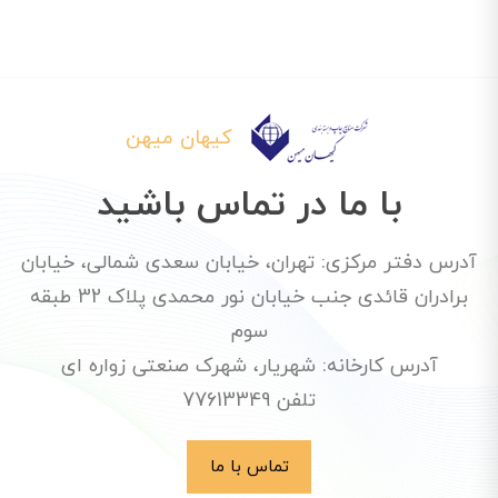
کیهان میهن
با ما در تماس باشید
آدرس دفتر مرکزی: تهران، خیابان سعدی شمالی، خیابان
برادران قائدی جنب خیابان نور محمدی پلاک 32 طبقه
سوم
آدرس کارخانه: شهریار، شهرک صنعتی زواره ای
تلفن 77613349
تماس با ما