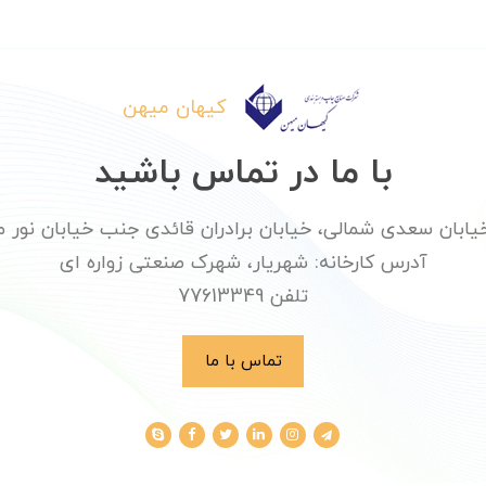
کیهان میهن
با ما در تماس باشید
ان سعدی شمالی، خیابان برادران قائدی جنب خیابان نور محمدی پلا
آدرس کارخانه: شهریار، شهرک صنعتی زواره ای
تلفن 77613349
تماس با ما