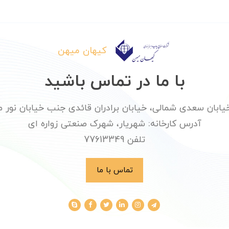
کیهان میهن
با ما در تماس باشید
ان سعدی شمالی، خیابان برادران قائدی جنب خیابان نور محمدی پلا
آدرس کارخانه: شهریار، شهرک صنعتی زواره ای
تلفن 77613349
تماس با ما