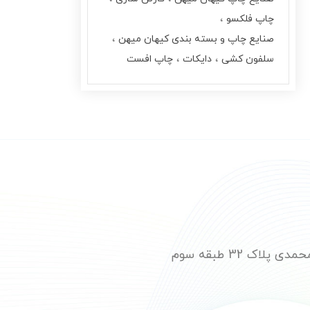
چاپ فلکسو
صنایع چاپ و بسته بندی کیهان میهن
سلفون کشی
دایکات
چاپ افست
ک 32 طبقه سوم