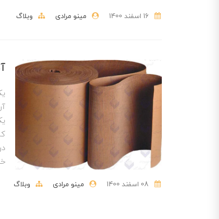
16 اسفند 1400
مینو مرادی
وبلاگ
آش
یک
آن
یک
کا
در
خو
08 اسفند 1400
مینو مرادی
وبلاگ