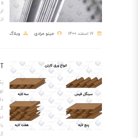
و 
لز
ان
17 اسفند 1400
مینو مرادی
وبلاگ
آش
یک
نه
دا
کن
در
با
کا