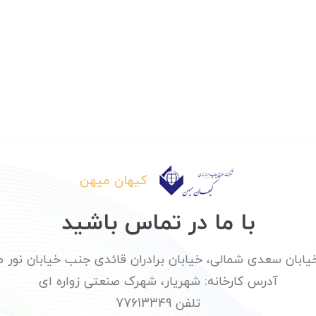
کیهان میهن
با ما در تماس باشید
ان سعدی شمالی، خیابان برادران قائدی جنب خیابان نور محمدی پلا
آدرس کارخانه: شهریار، شهرک صنعتی زواره ای
تلفن 77613349