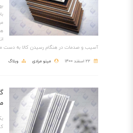
به
با
مه
هن
ان
آسیب و صدمات در هنگام رسیدن کالا به دست مص
22 اسفند 1400
مینو مرادی
وبلاگ
گر
م
یک
کی