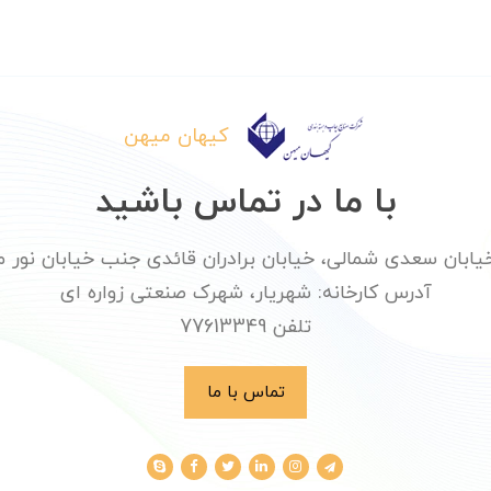
کیهان میهن
با ما در تماس باشید
ان سعدی شمالی، خیابان برادران قائدی جنب خیابان نور محمدی پلا
آدرس کارخانه: شهریار، شهرک صنعتی زواره ای
تلفن 77613349
تماس با ما