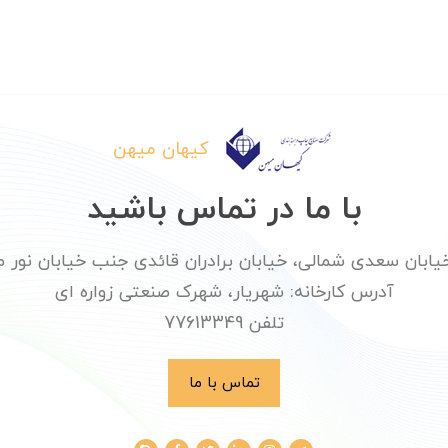
کیهان میهن
با ما در تماس باشید
ان سعدی شمالی، خیابان برادران قائدی جنب خیابان نور محمدی پلا
آدرس کارخانه: شهریار، شهرک صنعتی زواره ای
تلفن 77613349
تماس با ما