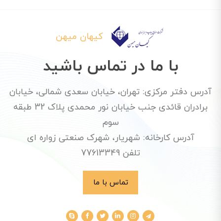
کیهان میهن
با ما در تماس باشید
آدرس دفتر مرکزی: تهران، خیابان سعدی شمالی، خیابان
برادران قائدی جنب خیابان نور محمدی پلاک 32 طبقه
سوم
آدرس کارخانه: شهریار، شهرک صنعتی زواره ای
تلفن 77613349
تماس با ما