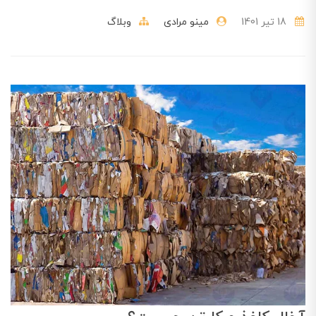
18 تير 1401
مینو مرادی
وبلاگ