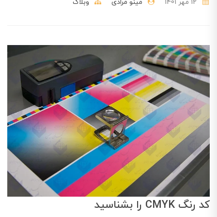
12 مهر 1401
مینو مرادی
وبلاگ
کد رنگ CMYK را بشناسید