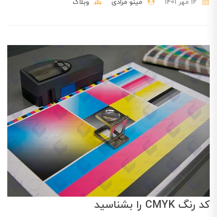
12 مهر 1401
مینو مرادی
وبلاگ
کد رنگ CMYK را بشناسید